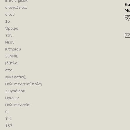
Επιστήμες»,
Εκ
στεγάζεται
Με
στον
Ερ
1ο
Όροφο
του
Νέου
Κτηρίου
ΣΕΜΦΕ
(δίπλα
στο
εκκλησάκι),
Πολυτεχνειούπολη
Ζωγράφου
Ηρώων
Πολυτεχνείου
9,
Τ.Κ.
157