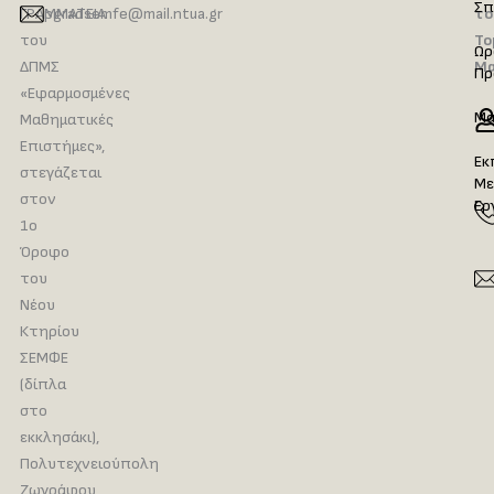
Σπ
ΓΡΑΜΜΑΤΕΙΑ
pgradsemfe@mail.ntua.gr
το
του
Το
Ωρ
ΔΠΜΣ
Μα
Πρ
«Εφαρμοσμένες
Μα
Μαθηματικές
Επιστήμες»,
Εκ
στεγάζεται
Με
στον
Ερ
1ο
Όροφο
του
Νέου
Κτηρίου
ΣΕΜΦΕ
(δίπλα
στο
εκκλησάκι),
Πολυτεχνειούπολη
Ζωγράφου