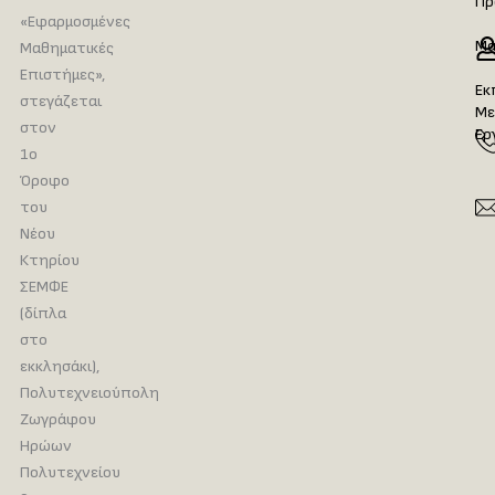
Πρ
«Εφαρμοσμένες
Μα
Μαθηματικές
Επιστήμες»,
Εκ
στεγάζεται
Με
στον
Ερ
1ο
Όροφο
του
Νέου
Κτηρίου
ΣΕΜΦΕ
(δίπλα
στο
εκκλησάκι),
Πολυτεχνειούπολη
Ζωγράφου
Ηρώων
Πολυτεχνείου