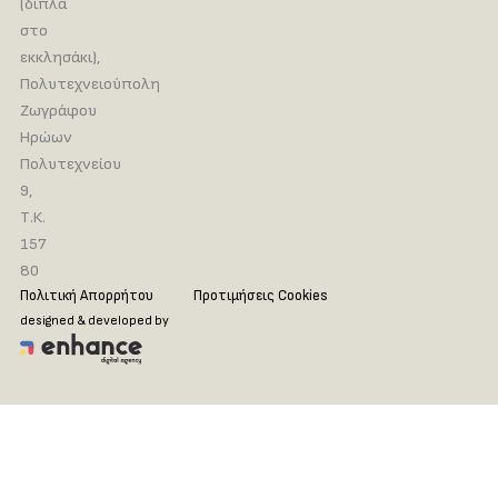
(δίπλα
στο
εκκλησάκι),
Πολυτεχνειούπολη
Ζωγράφου
Ηρώων
Πολυτεχνείου
9,
Τ.Κ.
157
80
Πολιτική Απορρήτου
Προτιμήσεις Cookies
designed & developed by