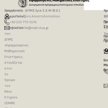
Τοποθεσία
Γραμματεία ΔΠΜΣ (για Σ.Ε.Μ.Φ.Ε.)
Γρ
Χρ
Γραμματείας
κ.α. Πολυξένη Αποστολοπούλου
Δ
Σύ
Πρ
Η
+30 210 772 3174
(γ
Σπ
ΓΡΑΜΜΑΤΕΙΑ
pgradsemfe@mail.ntua.gr
το
του
Το
Ωρ
ΔΠΜΣ
Μα
Πρ
«Εφαρμοσμένες
Μα
Μαθηματικές
Επιστήμες»,
Εκ
στεγάζεται
Με
στον
Ερ
1ο
Όροφο
του
Νέου
Κτηρίου
ΣΕΜΦΕ