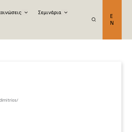
κοινώσεις
Σεμινάρια
E
N
imitrios/