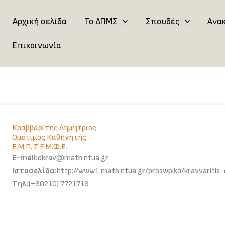
Αρχική σελίδα
Το ΔΠΜΣ
Σπουδές
Ανα
Επικοινωνία
Κραββαρίτης Δημήτριος
Ομότιμος Καθηγητής
Ε.Μ.Π. Σ.Ε.Μ.Φ.Ε.
E-mail:
dkrav@math.ntua.gr
Ιστοσελίδα:
http://www1.math.ntua.gr/proswpiko/kravvaritis-d
Τηλ:
(+30210) 7721713