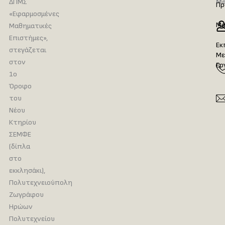
ΔΠΜΣ
Μα
Πρ
«Εφαρμοσμένες
Μα
Μαθηματικές
Επιστήμες»,
Εκ
στεγάζεται
Με
στον
Ερ
1ο
Όροφο
του
Νέου
Κτηρίου
ΣΕΜΦΕ
(δίπλα
στο
εκκλησάκι),
Πολυτεχνειούπολη
Ζωγράφου
Ηρώων
Πολυτεχνείου