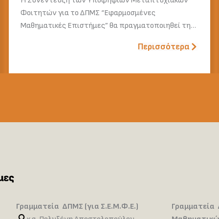
Η Συνέντευξη των Υποψήφιων Μεταπτυχιακών
Φοιτητών για το ΔΠΜΣ “Εφαρμοσμένες
Μαθηματικές Επιστήμες” θα πραγματοποιηθεί τη…
Περισσότερα
Γραμματεία ΔΠΜΣ (για Σ.Ε.Μ.Φ.Ε.)
Γραμματεία 