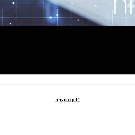
αρχειο pdf