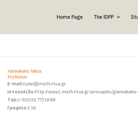
Home Page
The IDPP
St
Yannakakis Nikos
Professor
E-mail:
nyian@math.ntua.gr
Ιστοσελίδα:
http://www1.math.ntua.gr/proswpiko/giannakakis-
Τηλ:
(+30210) 7721698
Γραφείο:
2.16