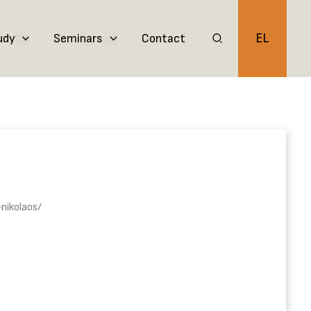
EL
udy
Seminars
Contact
nikolaos/