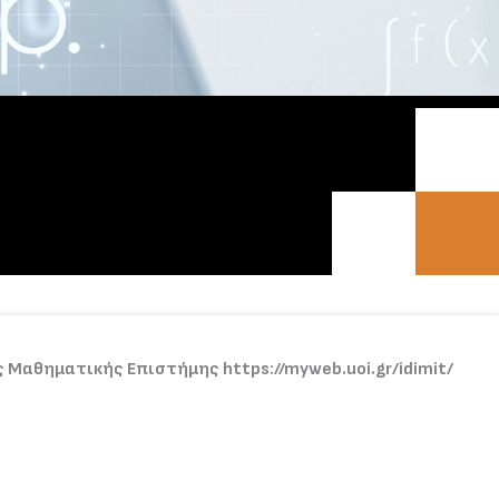
 Μαθηματικής Επιστήμης https://myweb.uoi.gr/idimit/