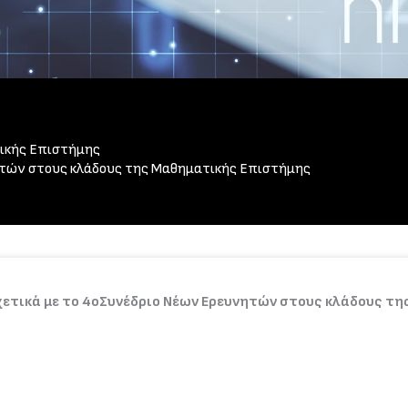
ικής Επιστήμης
τών στους κλάδους της Μαθηματικής Επιστήμης
ετικά με το 4οΣυνέδριο Νέων Ερευνητών στους κλάδους της