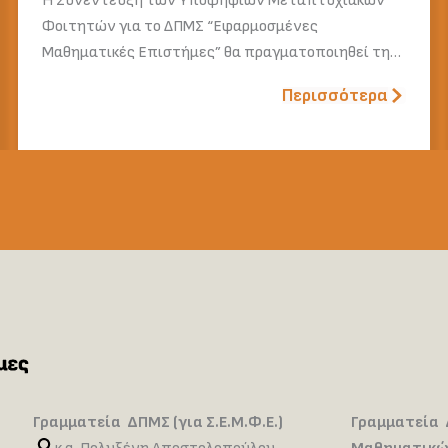
Η Συνέντευξη των Υποψήφιων Μεταπτυχιακών
Φοιτητών για το ΔΠΜΣ “Εφαρμοσμένες
Μαθηματικές Επιστήμες” θα πραγματοποιηθεί τη…
Περισσότερα
Γραμματεία ΔΠΜΣ (για Σ.Ε.Μ.Φ.Ε.)
Γραμματεία 