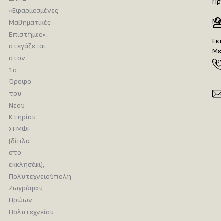
Πρ
«Εφαρμοσμένες
Μα
Μαθηματικές
Επιστήμες»,
Εκ
στεγάζεται
Με
στον
Ερ
1ο
Όροφο
του
Νέου
Κτηρίου
ΣΕΜΦΕ
(δίπλα
στο
εκκλησάκι),
Πολυτεχνειούπολη
Ζωγράφου
Ηρώων
Πολυτεχνείου