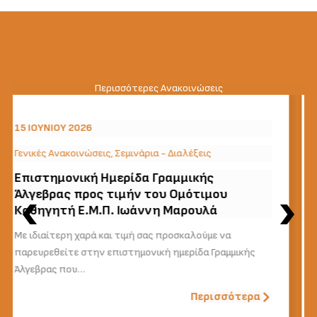
Περισσότερες Ανακοινώσεις
15 ΙΟΥΝΊΟΥ 2026
Γενικές Ανακοινώσεις
,
Χωρίς κατηγορία
Διεξαγωγή συνέντευξης για τους
Υποψήφιους Μεταπτυχιακούς Φοιτητές
για το ΔΠΜΣ -ΕΜΕ
Η Συνέντευξη των Υποψήφιων Μεταπτυχιακών
Φοιτητών για το ΔΠΜΣ “Εφαρμοσμένες Μαθηματικές
Επιστήμες” θα πραγματοποιηθεί τη…
Περισσότερα