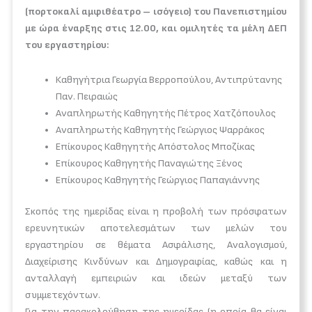
(πορτοκαλί αμφιθέατρο – ισόγειο) του Πανεπιστημίου
με ώρα έναρξης στις 12.00, και ομιλητές τα μέλη ΔΕΠ
του εργαστηρίου:
Καθηγήτρια Γεωργία Βερροπούλου, Αντιπρύτανης
Παν. Πειραιώς
Αναπληρωτής Καθηγητής Πέτρος Χατζόπουλος
Αναπληρωτής Καθηγητής Γεώργιος Ψαρράκος
Επίκουρος Καθηγητής Απόστολος Μποζίκας
Επίκουρος Καθηγητής Παναγιώτης Ξένος
Επίκουρος Καθηγητής Γεώργιος Παπαγιάννης
Σκοπός της ημερίδας είναι η προβολή των πρόσφατων
ερευνητικών αποτελεσμάτων των μελών του
εργαστηρίου σε θέματα Ασφάλισης, Αναλογισμού,
Διαχείρισης Κινδύνων και Δημογραφίας, καθώς και η
ανταλλαγή εμπειριών και ιδεών μεταξύ των
συμμετεχόντων.
Για την παρακολούθηση της ημερίδας (η οποία θα είναι