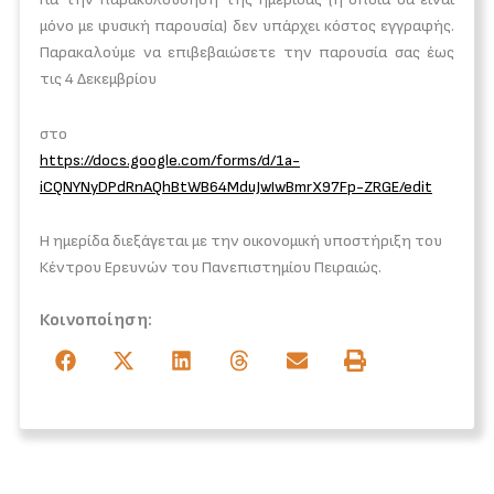
μόνο με φυσική παρουσία) δεν υπάρχει κόστος εγγραφής.
Παρακαλούμε να επιβεβαιώσετε την παρουσία σας έως
τις 4 Δεκεμβρίου
στο
https://docs.google.com/forms/d/1a-
iCQNYNyDPdRnAQhBtWB64MduJwIwBmrX97Fp-ZRGE/edit
Η ημερίδα διεξάγεται με την οικονομική υποστήριξη του
Κέντρου Ερευνών του Πανεπιστημίου Πειραιώς.
Κοινοποίηση: