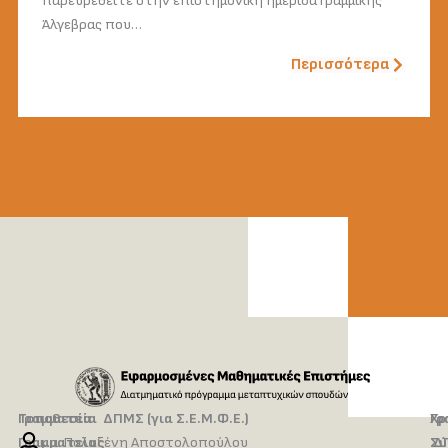
παρευρεθείτε στην επιστημονική ημερίδα Γραμμικής
Άλγεβρας που…
Περισσότερα
Τοποθεσία
Γραμματεία ΔΠΜΣ (για Σ.Ε.Μ.Φ.Ε.)
Γρ
Χρ
Γραμματείας
κ.α. Πολυξένη Αποστολοπούλου
Δ
Σύ