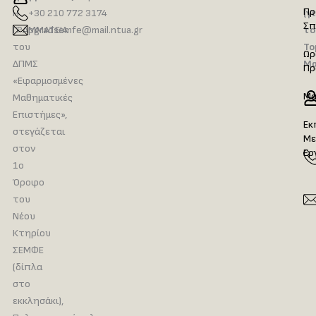
Πρ
Η
+30 210 772 3174
(γ
Σπ
ΓΡΑΜΜΑΤΕΙΑ
pgradsemfe@mail.ntua.gr
το
του
Το
Ωρ
ΔΠΜΣ
Μα
Πρ
«Εφαρμοσμένες
Μα
Μαθηματικές
Επιστήμες»,
Εκ
στεγάζεται
Με
στον
Ερ
1ο
Όροφο
του
Νέου
Κτηρίου
ΣΕΜΦΕ
(δίπλα
στο
εκκλησάκι),