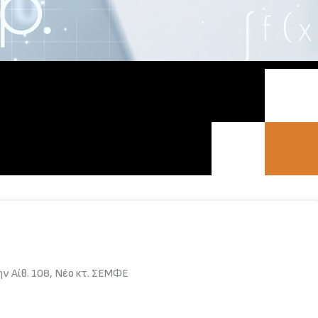
ν Αίθ. 108, Νέο κτ. ΣΕΜΦΕ