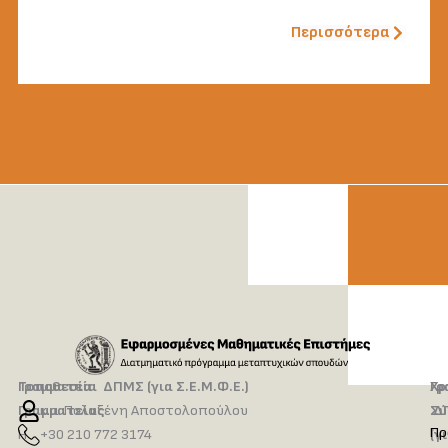
Περισσότερα
Τοποθεσία
Γραμματεία ΔΠΜΣ (για Σ.Ε.Μ.Φ.Ε.)
Γρ
Χρ
Γραμματείας
κ.α. Πολυξένη Αποστολοπούλου
Δ
Σύ
Πρ
Η
+30 210 772 3174
(γ