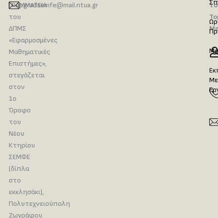
Σπ
ΓΡΑΜΜΑΤΕΙΑ
pgradsemfe@mail.ntua.gr
το
του
Το
Ωρ
ΔΠΜΣ
Μα
Πρ
«Εφαρμοσμένες
Μα
Μαθηματικές
Επιστήμες»,
Εκ
στεγάζεται
Με
στον
Ερ
1ο
Όροφο
του
Νέου
Κτηρίου
ΣΕΜΦΕ
(δίπλα
στο
εκκλησάκι),
Πολυτεχνειούπολη
Ζωγράφου