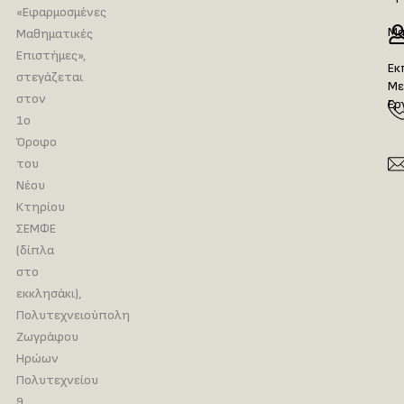
«Εφαρμοσμένες
Μα
Μαθηματικές
Επιστήμες»,
Εκ
στεγάζεται
Με
στον
Ερ
1ο
Όροφο
του
Νέου
Κτηρίου
ΣΕΜΦΕ
(δίπλα
στο
εκκλησάκι),
Πολυτεχνειούπολη
Ζωγράφου
Ηρώων
Πολυτεχνείου
9,