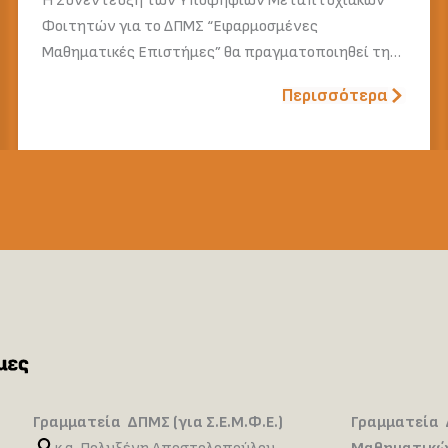
Η Συνέντευξη των Υποψήφιων Μεταπτυχιακών
Φοιτητών για το ΔΠΜΣ “Εφαρμοσμένες
Μαθηματικές Επιστήμες” θα πραγματοποιηθεί τη…
Περισσότερα
Γραμματεία ΔΠΜΣ (για Σ.Ε.Μ.Φ.Ε.)
Γραμματεία 