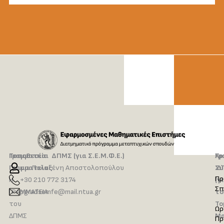
Τοποθεσία
Γραμματεία ΔΠΜΣ (για Σ.Ε.Μ.Φ.Ε.)
Γρ
Χρ
Γραμματείας
κ.α. Πολυξένη Αποστολοπούλου
Δ
Σύ
Πρ
Η
+30 210 772 3174
(γ
Σπ
ΓΡΑΜΜΑΤΕΙΑ
pgradsemfe@mail.ntua.gr
το
του
Το
Ωρ
ΔΠΜΣ
Μα
Πρ