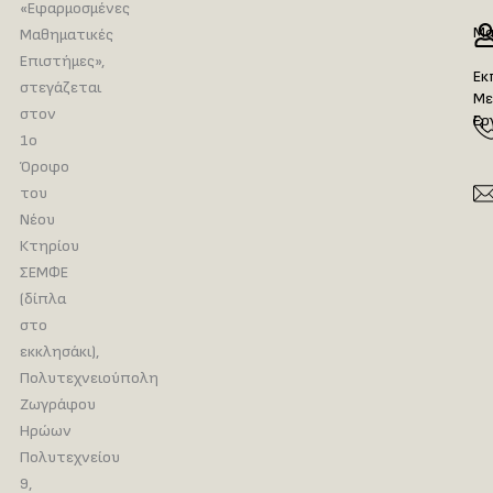
«Εφαρμοσμένες
Μα
Μαθηματικές
Επιστήμες»,
Εκ
στεγάζεται
Με
στον
Ερ
1ο
Όροφο
του
Νέου
Κτηρίου
ΣΕΜΦΕ
(δίπλα
στο
εκκλησάκι),
Πολυτεχνειούπολη
Ζωγράφου
Ηρώων
Πολυτεχνείου
9,