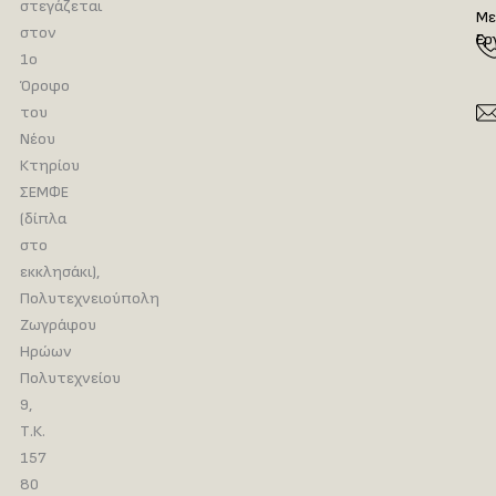
στεγάζεται
Με
στον
Ερ
1ο
Όροφο
του
Νέου
Κτηρίου
ΣΕΜΦΕ
(δίπλα
στο
εκκλησάκι),
Πολυτεχνειούπολη
Ζωγράφου
Ηρώων
Πολυτεχνείου
9,
Τ.Κ.
157
80