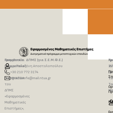
Τοποθεσία
Γραμματεία ΔΠΜΣ (για Σ.Ε.Μ.Φ.Ε.)
Γρ
Χρ
Γραμματείας
κ.α. Πολυξένη Αποστολοπούλου
Δ
Σύ
Πρ
Η
+30 210 772 3174
(γ
Σπ
ΓΡΑΜΜΑΤΕΙΑ
pgradsemfe@mail.ntua.gr
το
του
Το
Ωρ
ΔΠΜΣ
Μα
Πρ
«Εφαρμοσμένες
Μα
Μαθηματικές
Επιστήμες»,
Εκ