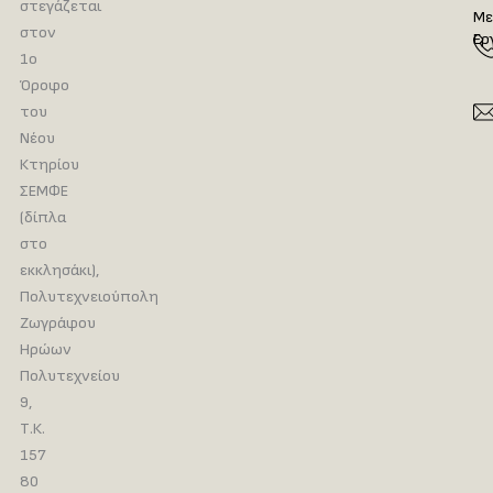
στεγάζεται
Με
στον
Ερ
1ο
Όροφο
του
Νέου
Κτηρίου
ΣΕΜΦΕ
(δίπλα
στο
εκκλησάκι),
Πολυτεχνειούπολη
Ζωγράφου
Ηρώων
Πολυτεχνείου
9,
Τ.Κ.
157
80