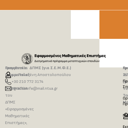
Τοποθεσία
Γραμματεία ΔΠΜΣ (για Σ.Ε.Μ.Φ.Ε.)
Γρ
Χρ
Γραμματείας
κ.α. Πολυξένη Αποστολοπούλου
Δ
Σύ
Πρ
Η
+30 210 772 3174
(γ
Σπ
ΓΡΑΜΜΑΤΕΙΑ
pgradsemfe@mail.ntua.gr
το
του
Το
Ωρ
ΔΠΜΣ
Μα
Πρ
«Εφαρμοσμένες
Μα
Μαθηματικές
Επιστήμες»,
Εκ