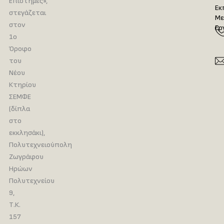
Επιστήμες»,
Εκ
στεγάζεται
Με
στον
Ερ
1ο
Όροφο
του
Νέου
Κτηρίου
ΣΕΜΦΕ
(δίπλα
στο
εκκλησάκι),
Πολυτεχνειούπολη
Ζωγράφου
Ηρώων
Πολυτεχνείου
9,
Τ.Κ.
157