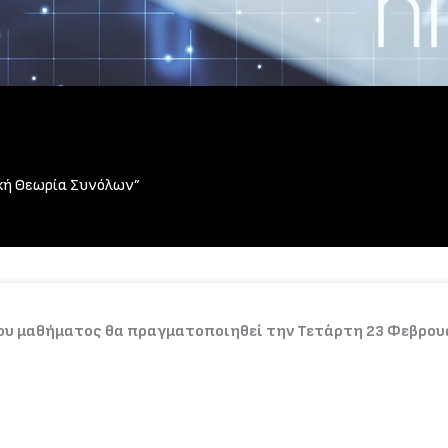
ική Θεωρία Συνόλων”
ου μαθήματος θα πραγματοποιηθεί την Τετάρτη 23 Φεβρου