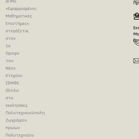
ΔΠΜΣ
Μα
Πρ
«Εφαρμοσμένες
Μα
Μαθηματικές
Επιστήμες»,
Εκ
στεγάζεται
Με
στον
Ερ
1ο
Όροφο
του
Νέου
Κτηρίου
ΣΕΜΦΕ
(δίπλα
στο
εκκλησάκι),
Πολυτεχνειούπολη
Ζωγράφου
Ηρώων
Πολυτεχνείου