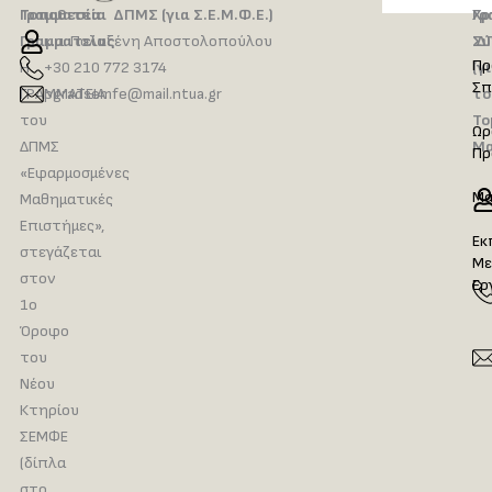
Τοποθεσία
Γραμματεία ΔΠΜΣ (για Σ.Ε.Μ.Φ.Ε.)
Γρ
Χρ
Γραμματείας
κ.α. Πολυξένη Αποστολοπούλου
Δ
Σύ
Πρ
Η
+30 210 772 3174
(γ
Σπ
ΓΡΑΜΜΑΤΕΙΑ
pgradsemfe@mail.ntua.gr
το
του
Το
Ωρ
ΔΠΜΣ
Μα
Πρ
«Εφαρμοσμένες
Μα
Μαθηματικές
Επιστήμες»,
Εκ
στεγάζεται
Με
στον
Ερ
1ο
Όροφο
του
Νέου
Κτηρίου
ΣΕΜΦΕ
(δίπλα
στο