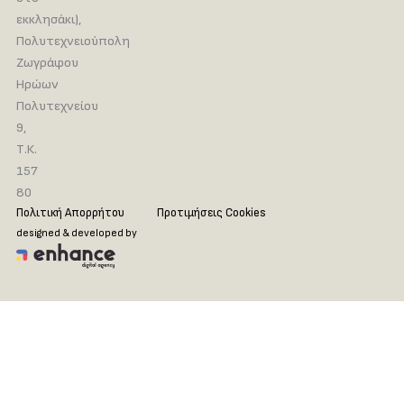
εκκλησάκι),
Πολυτεχνειούπολη
Ζωγράφου
Ηρώων
Πολυτεχνείου
9,
Τ.Κ.
157
80
Πολιτική Απορρήτου
Προτιμήσεις Cookies
designed & developed by