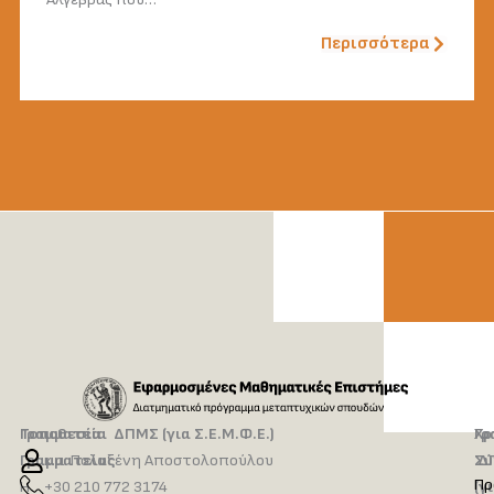
Περισσότερα
Τοποθεσία
Γραμματεία ΔΠΜΣ (για Σ.Ε.Μ.Φ.Ε.)
Γρ
Χρ
Γραμματείας
κ.α. Πολυξένη Αποστολοπούλου
Δ
Σύ
Πρ
Η
+30 210 772 3174
(γ