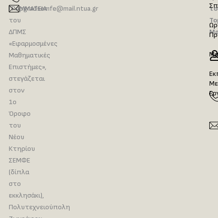
Σπ
ΓΡΑΜΜΑΤΕΙΑ
pgradsemfe@mail.ntua.gr
το
του
Το
Ωρ
ΔΠΜΣ
Μα
Πρ
«Εφαρμοσμένες
Μα
Μαθηματικές
Επιστήμες»,
Εκ
στεγάζεται
Με
στον
Ερ
1ο
Όροφο
του
Νέου
Κτηρίου
ΣΕΜΦΕ
(δίπλα
στο
εκκλησάκι),
Πολυτεχνειούπολη